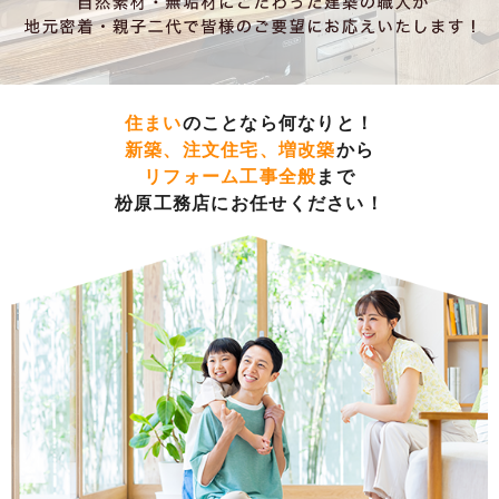
住まい
のことなら何なりと！
新築、注文住宅、増改築
から
リフォーム工事全般
まで
枌原工務店にお任せください！