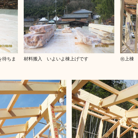
を待ちま
材料搬入 いよいよ棟上げです
㊗上棟